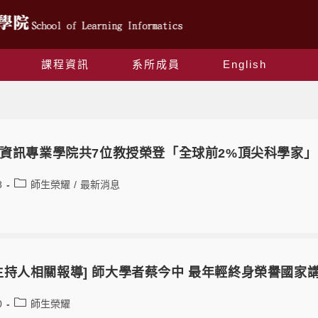
課程資訊
系所成員
English
師生榮耀
學習資訊專業學院共7位教授榮登「全球前2%頂尖科學家」
8
師生榮耀
/
最新消息
主持人相關報導] 師大學者蔡今中 最年輕終身榮譽國家
0
師生榮耀