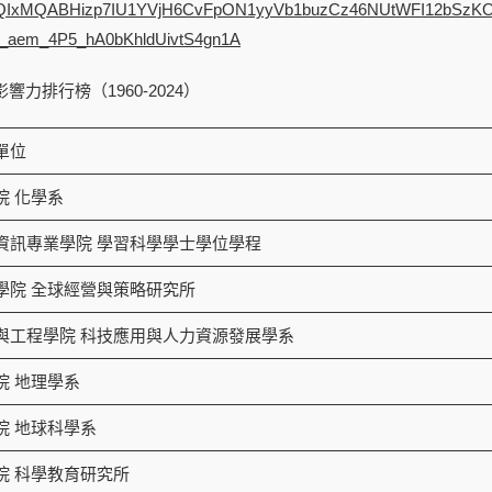
bQIxMQABHizp7IU1YVjH6CvFpON1yyVb1buzCz46NUtWFI12bSzK
aem_4P5_hA0bKhldUivtS4gn1A
響力排行榜（1960-2024）
單位
院 化學系
資訊專業學院 學習科學學士學位學程
學院 全球經營與策略研究所
與工程學院 科技應用與人力資源發展學系
院 地理學系
院 地球科學系
院 科學教育研究所