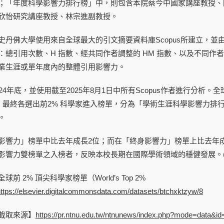
；「年度科學影響力排行榜」中，則包含本院蔡今中國家講座教授、
欣怡研究講座教授、林宗進副教授。
丹佛大學使用來自全球最大的引文摘要資料庫Scopus所建立，並由Elsev
：總引用次數、H 指數、經共同作者調整的 HM 指數、以及不同作
業生涯或單年度內的整體引用影響力。
24年底，並使用截至2025年8月1日中所有Scopus作者進行分析
，最終各選出前2% 科學家進入榜單，分為「學術生涯科學影響力排行榜（
。
影響力」榜單中比去年成長2位；而在「終身影響力」榜單上比去年成
影響力雙榜單之入榜者，反映本校長期在國際學術領域的穩健發展。(
前 2% 頂尖科學家榜單（World’s Top 2%
ttps://elsevier.digitalcommonsdata.com/datasets/btchxktzyw/8
截取來源】
https://pr.ntnu.edu.tw/ntnunews/index.php?mode=data&