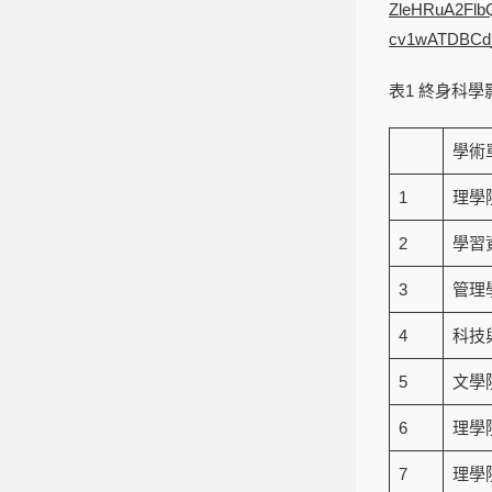
ZleHRuA2Fl
cv1wATDBCd_
表1 終身科學影
學術
1
理學
2
學習
3
管理
4
科技
5
文學
6
理學
7
理學