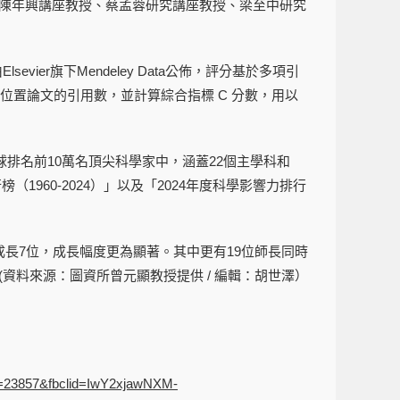
陳年興講座教授、蔡孟蓉研究講座教授、梁至中研究
ier旗下Mendeley Data公佈，評分基於多項引
者位置論文的引用數，並計算綜合指標 C 分數，用以
。全球排名前10萬名頂尖科學家中，涵蓋22個主學科和
1960-2024）」以及「2024年度科學影響力排行
長7位，成長幅度更為顯著。其中更有19位師長同時
資料來源：圖資所曾元顯教授提供 / 編輯：胡世澤）
id=23857&fbclid=IwY2xjawNXM-